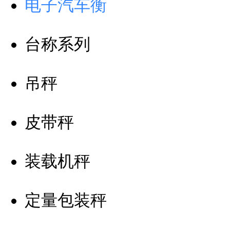
电子汽车衡
台称系列
吊秤
皮带秤
装载机秤
定量包装秤